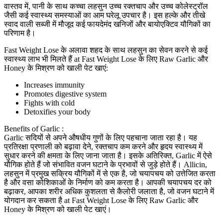
वास्तव में, पानी के साथ कच्चा लहसुन उच्च रक्तचाप और उच्च कोलेस्ट्रॉल
जैसी कई स्वास्थ्य समस्याओं का आम घरेलू उपचार है। इस हल्के और तीखे
स्वाद वाली सब्जी में मौजूद कई फायदेमंद खनिजों और बायोएक्टिव यौगिकों का
परिणाम है।
Fast Weight Lose के अलावा शहद के साथ लहसुन का सेवन करने से कई
स्वास्थ्य लाभ भी मिलते हैं at Fast Weight Lose के लिए Raw Garlic और
Honey के मिश्रण को खाली पेट खाएं:
Increases immunity
Promotes digestive system
Fights with cold
Detoxifies your body
Benefits of Garlic :
Garlic सदियों से अपने औषधीय गुणों के लिए पहचाना जाता रहा है। यह
प्रतिरक्षा प्रणाली को बढ़ावा देने, रक्तचाप कम करने और हृदय स्वास्थ्य में
सुधार करने की क्षमता के लिए जाना जाता है। इसके अतिरिक्त, Garlic में ऐसे
यौगिक होते हैं जो संभावित वजन घटाने के प्रभावों से जुड़े होते हैं। Allicin,
लहसुन में प्रमुख सक्रिय यौगिकों में से एक है, जो चयापचय को उत्तेजित करता
है और वसा कोशिकाओं के निर्माण को कम करता है। आपकी चयापचय दर को
बढ़ाकर, आपका शरीर अधिक कुशलता से कैलोरी जलाता है, जो वजन घटाने में
योगदान कर सकता है at Fast Weight Lose के लिए Raw Garlic और
Honey के मिश्रण को खाली पेट खाएं।