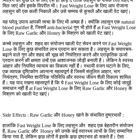
मिश्रण को कुछ देर के लिए ऐसे ही छोड़ दें ताकि लहसुन के पोषक तत्व शहद में
मिल जाएं और इसके विपरीत भी। Fast Weight Lose के लिए आप रोजाना
लहसुन की एक कली निकालें और उसे चम्मच से कुचलें और खाली पेट खाएं।
यह घरेलू उपाय आपकी त्वचा के लिए भी अच्छा है। क्योंकि लहसुन एक natural
blood purifier है, जिसमें anti-bacterial गुण भी होते हैं at Fast Weight Lose
के लिए Raw Garlic और Honey के मिश्रण को खाली पेट खाएं।
कच्चे लहसुन और शहद का संयोजन खाली पेट सेवन करने पर Fast Weight
Lose के लिए कुछ संभावित लाभ प्रदान कर सकता है। लहसुन के चयापचय-
बढ़ाने वाले गुण और शहद की भूख को नियंत्रित करने और प्राकृतिक ऊर्जा
प्रदान करने की क्षमता उन्हें एक आशाजनक जोड़ी बनाती है। लेकिन वे स्वस्थ
आहार और नियमित व्यायाम का विकल्प नहीं हैं। स्थायी वजन घटाने के लिए,
एक व्यापक दृष्टिकोण अपनाना महत्वपूर्ण है जिसमें संतुलित आहार, भाग
नियंत्रण, नियमित शारीरिक गतिविधि और स्वस्थ जीवन शैली विकल्प शामिल
हैं। यह याद रखना महत्वपूर्ण है कि ये Fast Weight Lose के लिए कोई जादुई
समाधान नहीं हैं at Fast Weight Lose के लिए Raw Garlic और Honey के
मिश्रण को खाली पेट खाएं।
Side Effects : Raw Garlic और Honey खाने के संभावित दुष्प्रभावों :
हालांकि Fast Weight Lose के लिए लहसुन और शहद एक बेहतरीन संयोजन
है, Raw Garlic और Honey को उनके कई स्वास्थ्य लाभों के लिए सम्मानित
किया गया है, लेकिन कुछ लोगों में इसके कुछ दुष्प्रभाव हो सकते हैं। ऐसा