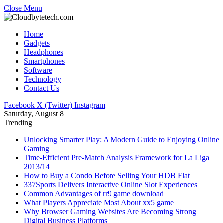
Close Menu
Home
Gadgets
Headphones
Smartphones
Software
Technology
Contact Us
Facebook
X (Twitter)
Instagram
Saturday, August 8
Trending
Unlocking Smarter Play: A Modern Guide to Enjoying Online
Gaming
Time-Efficient Pre-Match Analysis Framework for La Liga
2013/14
How to Buy a Condo Before Selling Your HDB Flat
337Sports Delivers Interactive Online Slot Experiences
Common Advantages of rr9 game download
What Players Appreciate Most About xx5 game
Why Browser Gaming Websites Are Becoming Strong
Digital Business Platforms