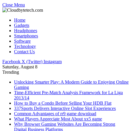
Close Menu
Home
Gadgets
Headphones
Smartphones
Software
Technology
Contact Us
Facebook
X (Twitter)
Instagram
Saturday, August 8
Trending
Unlocking Smarter Play: A Modern Guide to Enjoying Online
Gaming
Time-Efficient Pre-Match Analysis Framework for La Liga
2013/14
How to Buy a Condo Before Selling Your HDB Flat
337Sports Delivers Interactive Online Slot Experiences
Common Advantages of rr9 game download
What Players Appreciate Most About xx5 game
Why Browser Gaming Websites Are Becoming Strong
Digital Business Platforms