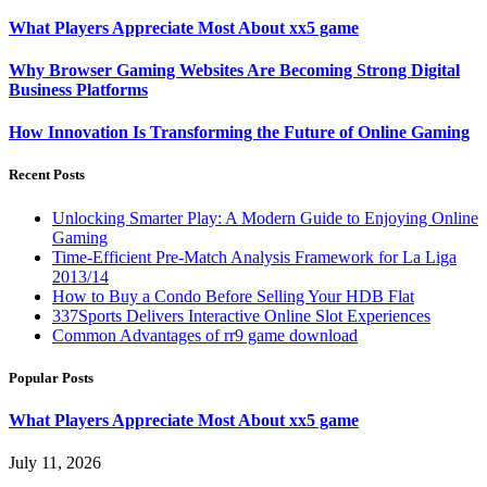
What Players Appreciate Most About xx5 game
Why Browser Gaming Websites Are Becoming Strong Digital
Business Platforms
How Innovation Is Transforming the Future of Online Gaming
Recent Posts
Unlocking Smarter Play: A Modern Guide to Enjoying Online
Gaming
Time-Efficient Pre-Match Analysis Framework for La Liga
2013/14
How to Buy a Condo Before Selling Your HDB Flat
337Sports Delivers Interactive Online Slot Experiences
Common Advantages of rr9 game download
Popular Posts
What Players Appreciate Most About xx5 game
July 11, 2026