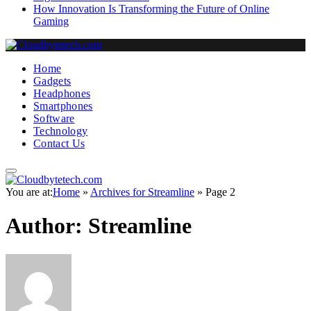
How Innovation Is Transforming the Future of Online
Gaming
Home
Gadgets
Headphones
Smartphones
Software
Technology
Contact Us
You are at:
Home
»
Archives for Streamline
»
Page 2
Author:
Streamline