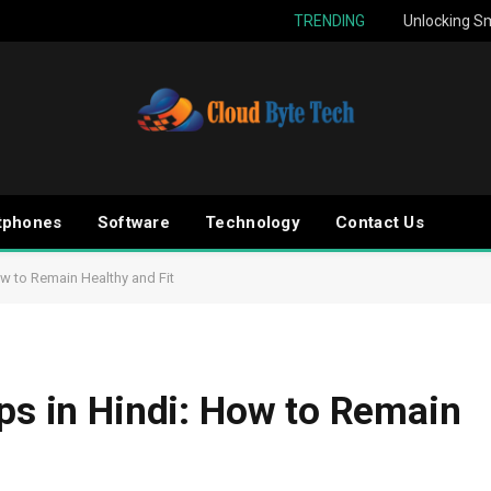
TRENDING
Unlocking Sm
tphones
Software
Technology
Contact Us
ow to Remain Healthy and Fit
ips in Hindi: How to Remain