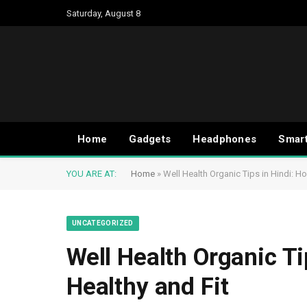
Saturday, August 8
Home
Gadgets
Headphones
Smar
YOU ARE AT:
Home
»
Well Health Organic Tips in Hindi: H
UNCATEGORIZED
Well Health Organic T
Healthy and Fit